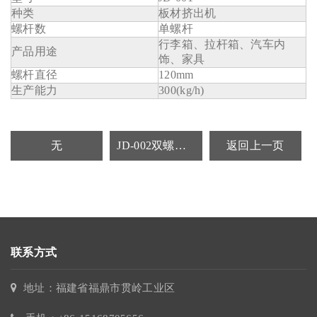
种类
板材挤出机
螺杆数
单螺杆
行李箱、拉杆箱、汽车内
产品用途
饰、家具
螺杆直径
120mm
生产能力
300(kg/h)
无
JD-002双螺杆抽板机
返回上一页
联系方式
地址：福建省福鼎市贯岭工业区