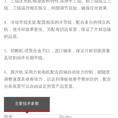
3、三辊压光机:根据胶料特性,采用平三辊、斜三辊或立三
辊、三辊温控相互独立，间隙调节自如，确保压光效果。
4、冷却导辊支架:配置相应的冷导辊，配合多台的强立风
机，使冷却效果更佳。另配有切边装置，保证了片材边缘
的品质。
5、切断机:优质合金刃口，进口轴承，保证片材切面质量
及切割动作长期平稳。
6、膜片机:采用力矩电机配合四轴自动张力控制，能随意
调整速度及收卷张力，以达到薄板收卷平整的目的，配合
分条装置可以自由设定所需产品宽度。
主要技术参数
型号
JD-001